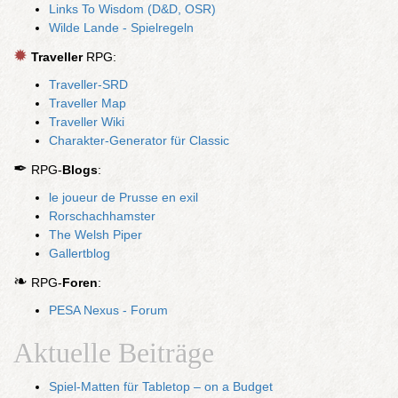
Links To Wisdom (D&D, OSR)
Wilde Lande - Spielregeln
✹
Traveller
RPG:
Traveller-SRD
Traveller Map
Traveller Wiki
Charakter-Generator für Classic
✒
RPG-
Blogs
:
le joueur de Prusse en exil
Rorschachhamster
The Welsh Piper
Gallertblog
❧
RPG-
Foren
:
PESA Nexus - Forum
Aktuelle Beiträge
Spiel-Matten für Tabletop – on a Budget