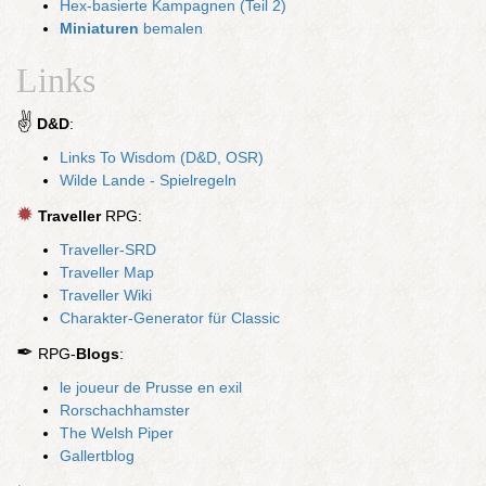
Hex-basierte Kampagnen (Teil 2)
Miniaturen
bemalen
Links
✌
D&D
:
Links To Wisdom (D&D, OSR)
Wilde Lande - Spielregeln
✹
Traveller
RPG:
Traveller-SRD
Traveller Map
Traveller Wiki
Charakter-Generator für Classic
✒
RPG-
Blogs
:
le joueur de Prusse en exil
Rorschachhamster
The Welsh Piper
Gallertblog