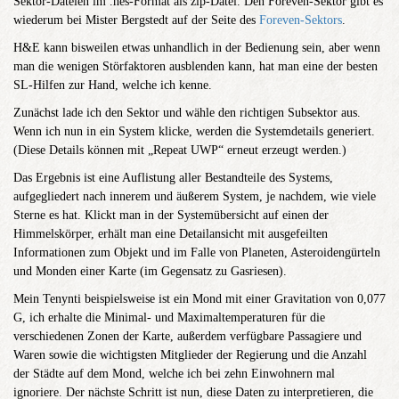
Sektor-Dateien im .hes-Format als zip-Datei. Den Foreven-Sektor gibt es
wiederum bei Mister Bergstedt auf der Seite des
Foreven-Sektors
.
H&E kann bisweilen etwas unhandlich in der Bedienung sein, aber wenn
man die wenigen Störfaktoren ausblenden kann, hat man eine der besten
SL-Hilfen zur Hand, welche ich kenne.
Zunächst lade ich den Sektor und wähle den richtigen Subsektor aus.
Wenn ich nun in ein System klicke, werden die Systemdetails generiert.
(Diese Details können mit „Repeat UWP“ erneut erzeugt werden.)
Das Ergebnis ist eine Auflistung aller Bestandteile des Systems,
aufgegliedert nach innerem und äußerem System, je nachdem, wie viele
Sterne es hat. Klickt man in der Systemübersicht auf einen der
Himmelskörper, erhält man eine Detailansicht mit ausgefeilten
Informationen zum Objekt und im Falle von Planeten, Asteroidengürteln
und Monden einer Karte (im Gegensatz zu Gasriesen).
Mein Tenynti beispielsweise ist ein Mond mit einer Gravitation von 0,077
G, ich erhalte die Minimal- und Maximaltemperaturen für die
verschiedenen Zonen der Karte, außerdem verfügbare Passagiere und
Waren sowie die wichtigsten Mitglieder der Regierung und die Anzahl
der Städte auf dem Mond, welche ich bei zehn Einwohnern mal
ignoriere. Der nächste Schritt ist nun, diese Daten zu interpretieren, die