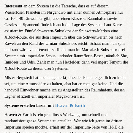
Interessant an dem System ist die Tatsache, dass es auf diesem
Wasserlosen Planeten im Nirgendwo mit einer dünnen Atmosphäre nur
ca. 10 – 40 Einwohner gibt, aber einen Klasse-C Raumhafen sowie
Gasriesen. Spannend finde ich auch die Lage des Systems: Laut Karte
existiert im Fünf-Schwestern-Subsektor der Spinwärts-Marken eine
XBoot-Route, die aus dem Imperium über die Schwertwelten bis nach
Raweh an den Rand des Urnian-Subsektors reicht. Schaut man nun spin-
und randwärts von Tenynti, so findet man im Marrakesh-Subsektor drei
Systeme mit imperialen Scout- und/oder Raumflotte-Basen, nämlich She,
Innidees und Udsi. Zählt man nun Hexfelder, dann verlängert Tenynti die
XBoot-Route zu diesen drei Systemen.
Mister Bergstedt hat noch angemerkt, dass der Planet eigentlich zu klein
sei, um eine Atmosphäre zu halten, also hat er eben gar keine. Und die
handvoll Einwohner mache ich zu Angestellten des Raumhafens, dessen
Eigner offiziell ein imperialer Megakonzern ist.
Systeme erstellen lassen mit
Heaven & Earth
Heaven & Earth ist ein grandioses Werkzeug, um schnell und
randomisiert ganze Systeme zu erstellen. Wer wie ich gerne im dritten
Imperium spielen möchte, erhält auf der Imperium-Seite von H&E die