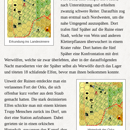
nach Unterstützung und erhielten
zwanzig schwere Reiter. Daraufhin zog
man erstmal nach Nordwesten, um die
nahe Umgegend auszuspähen. Dort
trafen fünf Späher auf die Ruine einer
Stadt, welche von Wein und anderen
Kletterpflanzen überwuchert in einem
Erkundung ins Landesinnere
Krater ruhte. Dort hatten die fünf
Späher eine Konfrontation mit drei
Werwölfen, welche sie zwar überlebten, aber in der darauffolgenden
Nacht marodierten vier der Späher selbst als Werwölfe durch das Lager
und töteten 18 schlafende Elfen, bevor man ihnen beikommen konnte.
Unweit der Ruinen entdeckte man ein
verlassenes Fort der Orks, die sich
offenbar kurz vorher aus dem Staub
gemacht hatten. Die stark dezimierten
Elfen schickte man mit einem kleinen
Trupp Menschen zurück ins Dorf, um
dort eine Station aufzubauen. Dabei
gerieten sie in einen orkischen
Hinterhalt, gewannen den Kampf aber
Hinterhalt der Orks