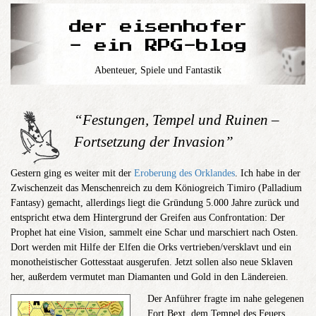
der eisenhofer
- ein RPG-blog
Abenteuer, Spiele und Fantastik
“Festungen, Tempel und Ruinen –
Fortsetzung der Invasion”
Gestern ging es weiter mit der
Eroberung des Orklandes
. Ich habe in der
Zwischenzeit das Menschenreich zu dem Köniogreich Timiro (Palladium
Fantasy) gemacht, allerdings liegt die Gründung 5.000 Jahre zurück und
entspricht etwa dem Hintergrund der Greifen aus Confrontation: Der
Prophet hat eine Vision, sammelt eine Schar und marschiert nach Osten.
Dort werden mit Hilfe der Elfen die Orks vertrieben/versklavt und ein
monotheistischer Gottesstaat ausgerufen. Jetzt sollen also neue Sklaven
her, außerdem vermutet man Diamanten und Gold in den Ländereien.
Der Anführer fragte im nahe gelegenen
Fort Bext, dem Tempel des Feuers,