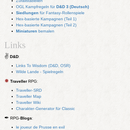
Zufallstabellen
OGL Kampfregeln für
D&D 3 (Deutsch)
Siedlungen
für Fantasy-Rollenspiele
Hex-basierte Kampagnen (Teil 1)
Hex-basierte Kampagnen (Teil 2)
Miniaturen
bemalen
Links
✌
D&D
:
Links To Wisdom (D&D, OSR)
Wilde Lande - Spielregeln
✹
Traveller
RPG:
Traveller-SRD
Traveller Map
Traveller Wiki
Charakter-Generator für Classic
✒
RPG-
Blogs
:
le joueur de Prusse en exil