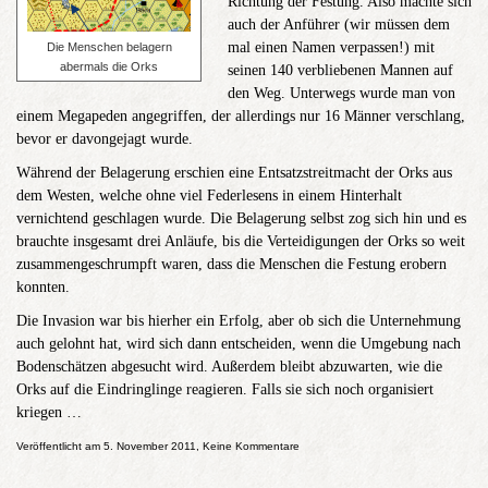
Richtung der Festung. Also machte sich
auch der Anführer (wir müssen dem
mal einen Namen verpassen!) mit
Die Menschen belagern
abermals die Orks
seinen 140 verbliebenen Mannen auf
den Weg. Unterwegs wurde man von
einem Megapeden angegriffen, der allerdings nur 16 Männer verschlang,
bevor er davongejagt wurde.
Während der Belagerung erschien eine Entsatzstreitmacht der Orks aus
dem Westen, welche ohne viel Federlesens in einem Hinterhalt
vernichtend geschlagen wurde. Die Belagerung selbst zog sich hin und es
brauchte insgesamt drei Anläufe, bis die Verteidigungen der Orks so weit
zusammengeschrumpft waren, dass die Menschen die Festung erobern
konnten.
Die Invasion war bis hierher ein Erfolg, aber ob sich die Unternehmung
auch gelohnt hat, wird sich dann entscheiden, wenn die Umgebung nach
Bodenschätzen abgesucht wird. Außerdem bleibt abzuwarten, wie die
Orks auf die Eindringlinge reagieren. Falls sie sich noch organisiert
kriegen …
Veröffentlicht am 5. November 2011, Keine Kommentare