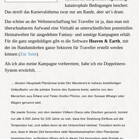
katastrophale Bedingungen beschert.
Das streift das Karnevalsthema zwar nur am Rande, aber sei’s drum.
Das schöne an der Weltenerschaffung bei Traveller ist ja, dass man mit
überschau­barem Aufwand eine Vielzahl an unterschiedlichen potentiellen
Heimat­welten für ausgedehnte Fantasy- und sonstige Kampagnen erhält.
Für die ganz ungeduldigen gibt es die Software
Heaven & Earth
, mit
der im Handumdrehen ganze Sektoren für Traveller erstellt werden
können (
Zur Seite
).
Als ich also meine Kampagne vorbereitete, habe ich ein Doppelstern-
System erwürfelt, …
… dessen Hauptwelt
Planáomai
(oder
Der Wanderer
) in nahezu kreisförmiger
Umlaufbahn um die primäre Sonne des Systems kreist, welche von den
Menschen aus Ârfæst und Timiro
Großer Phönix
, von den Sessair
Whægn
oder
Wagen
genannt wird.
Die zweite Sonne, von den meisten Völkern
Draca
oder
Drachen
genannt, kommt
nur alle 4.000 Jahre für 100 Jahre so nah, dass ihre Strahlung Einfluss auf die
Temperatur hat, und selbst dann ist der Unterschied minimal. Trotzdem reicht es
aus, dass in dieser Zeit besonders viele Naturkatastrophen über Planáomai
hereinbrechen, außerdem öffnen sich in dieser Zeit besonders viele Portale zu