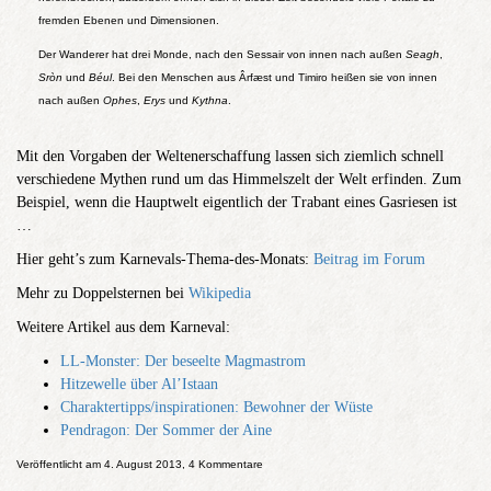
fremden Ebenen und Dimensionen.
Der Wanderer hat drei Monde, nach den Sessair von innen nach außen
Seagh
,
Sròn
und
Béul
. Bei den Menschen aus Ârfæst und Timiro heißen sie von innen
nach außen
Ophes
,
Erys
und
Kythna
.
Mit den Vorgaben der Weltenerschaffung lassen sich ziemlich schnell
verschiedene Mythen rund um das Himmelszelt der Welt erfinden. Zum
Beispiel, wenn die Haupt­welt eigentlich der Trabant eines Gasriesen ist
…
Hier geht’s zum Karnevals-Thema-des-Monats:
Beitrag im Forum
Mehr zu Doppelsternen bei
Wikipedia
Weitere Artikel aus dem Karneval:
LL-Monster: Der beseelte Magmastrom
Hitzewelle über Al’Istaan
Charaktertipps/inspirationen: Bewohner der Wüste
Pendragon: Der Sommer der Aine
Veröffentlicht am 4. August 2013, 4 Kommentare