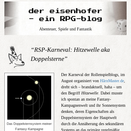
der eisenhofer
- ein RPG-blog
Abenteuer, Spiele und Fantastik
“RSP-Karneval: Hitzewelle aka
Doppelsterne”
Der Karneval der Rollenspielblogs, im
August organi­siert von
HârnMaster.de
,
dreht sich – brandaktuell, haha – um
den Begriff
Hitzewelle
. Dabei musste
ich spontan an meine Fantasy-
Kampagnenwelt und ihr Sonnensystem
denken, deren Eigenschaften als
Doppelsternsystem der Hauptwelt
durch die Annäherung des sekundären
Das Doppelsternsystem meiner
Fantasy-Kampagne
Systems an das primäre regelmäßig