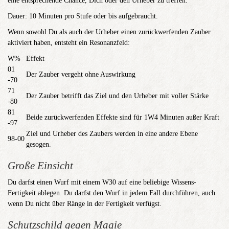
eine entsprechende Chance, Dich oder den Urheber zu treffen.
Dauer: 10 Minuten pro Stufe oder bis aufgebraucht.
Wenn sowohl Du als auch der Urheber einen zurückwerfenden Zauber
aktiviert haben, entsteht ein Resonanzfeld:
W%
Effekt
01
Der Zauber vergeht ohne Auswirkung
-70
71
Der Zauber betrifft das Ziel und den Urheber mit voller Stärke
-80
81
Beide zurückwerfenden Effekte sind für 1W4 Minuten außer Kraft
-97
Ziel und Urheber des Zaubers werden in eine andere Ebene
98-00
gesogen.
Große Einsicht
Du darfst einen Wurf mit einem W30 auf eine beliebige Wissens-
Fertigkeit ablegen. Du darfst den Wurf in jedem Fall durchführen, auch
wenn Du nicht über Ränge in der Fertigkeit verfügst.
Schutzschild gegen Magie