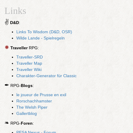
Links
✌
D&D
:
Links To Wisdom (D&D, OSR)
Wilde Lande - Spielregeln
✹
Traveller
RPG:
Traveller-SRD
Traveller Map
Traveller Wiki
Charakter-Generator für Classic
✒
RPG-
Blogs
:
le joueur de Prusse en exil
Rorschachhamster
The Welsh Piper
Gallertblog
❧
RPG-
Foren
:
PESA Nexus - Forum