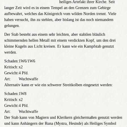
heiliges Artefakt ihrer Kirche. Seit
langer Zeit wird es in einem Tempel an den Grenzen zum Gebirge
aufbewahrt, welches das Königreich vom wilden Norden trennt. Viele
haben versucht, ihn zu stehlen, aber bislang ist das noch niemandem
gelungen.
Der Stab besteht aus einem sehr leichten, aber stabilen bläulich
schimmernden hellen Metall mit einem verdickten Kopf, um den drei
kleine Kugeln aus Licht kreisen. Er kann wie ein Kampfstab genutzt
werden.
Schaden:
1W6/1W6
Kritisch:
x2
Gewicht:
4 Pfd.
Art:
Wuchtwaffe
Alternativ kann er wie ein schwerer Streitkolben eingesetzt werden:
Schaden:
1W8
Kritisch:
x2
Gewicht:
4 Pfd.
Art:
Wuchtwaffe
Der Stab kann von Magiern und Klerikern gleichermaßen genutzt werden
und kann Anhängern der Runa (Mystra, Hesinde) als Heiliges Symbol