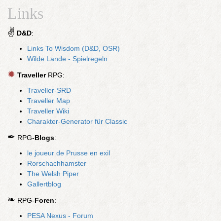
Links
✌
D&D
:
Links To Wisdom (D&D, OSR)
Wilde Lande - Spielregeln
✹
Traveller
RPG:
Traveller-SRD
Traveller Map
Traveller Wiki
Charakter-Generator für Classic
✒
RPG-
Blogs
:
le joueur de Prusse en exil
Rorschachhamster
The Welsh Piper
Gallertblog
❧
RPG-
Foren
:
PESA Nexus - Forum