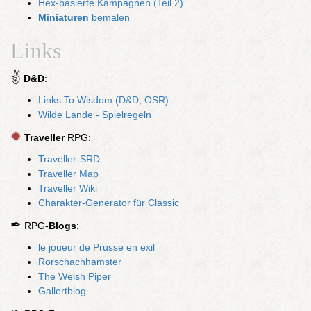
Hex-basierte Kampagnen (Teil 2)
Miniaturen
bemalen
Links
✌
D&D
:
Links To Wisdom (D&D, OSR)
Wilde Lande - Spielregeln
✹
Traveller
RPG:
Traveller-SRD
Traveller Map
Traveller Wiki
Charakter-Generator für Classic
✒
RPG-
Blogs
:
le joueur de Prusse en exil
Rorschachhamster
The Welsh Piper
Gallertblog