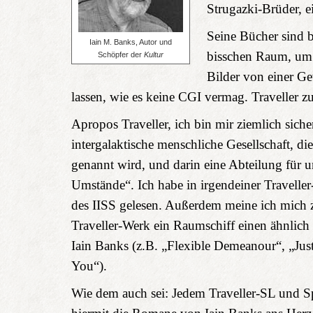
Strugazki-Brüder, 
Seine Bücher sind b
Iain M. Banks, Autor und
bisschen Raum, um 
Schöpfer der
Kultur
Bilder von einer G
lassen, wie es keine CGI vermag. Traveller z
Apropos Traveller, ich bin mir ziemlich sich
intergalaktische menschliche Gesellschaft, di
genannt wird, und darin eine Abteilung für 
Umstände“. Ich habe in irgendeiner Traveller
des IISS gelesen. Außerdem meine ich mich z
Traveller-Werk ein Raumschiff einen ähnlich
Iain Banks (z.B. „Flexible Demeanour“, „Just
You“).
Wie dem auch sei: Jedem Traveller-SL und Spi