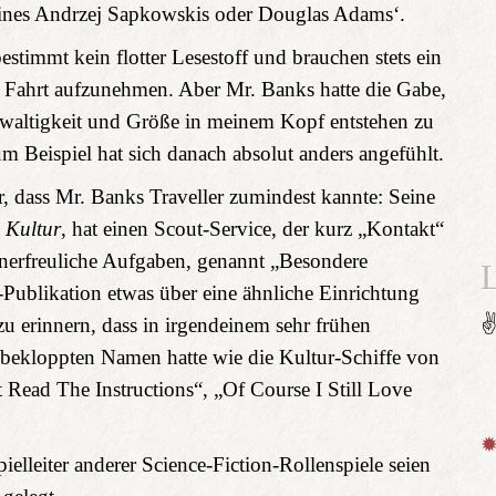
eines Andrzej Sapkowskis oder Douglas Adams‘.
estimmt kein flotter Lesestoff und brauchen stets ein
Fahrt auf­zu­nehmen. Aber Mr. Banks hatte die Gabe,
ewaltigkeit und Größe in meinem Kopf entstehen zu
um Beispiel hat sich danach absolut anders angefühlt.
er, dass Mr. Banks Traveller zumindest kannte: Seine
e
Kultur
, hat einen Scout-Service, der kurz „Kontakt“
unerfreuliche Aufgaben, genannt „Besondere
-Publikation etwas über eine ähnliche Einrichtung
u erinnern, dass in irgendeinem sehr frühen
 bekloppten Namen hatte wie die Kultur-Schiffe von
 Read The Instructions“, „Of Course I Still Love
elleiter anderer Science-Fiction-Rollenspiele seien