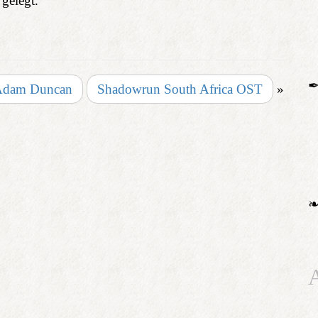
gelegt.
 Adam Duncan
Shadowrun South Africa OST
»
A