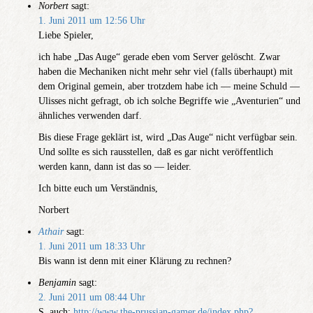
Norbert
sagt:
1. Juni 2011 um 12:56 Uhr
Liebe Spieler,
ich habe „Das Auge“ gerade eben vom Server gelöscht. Zwar
haben die Mechaniken nicht mehr sehr viel (falls überhaupt) mit
dem Original gemein, aber trotzdem habe ich — meine Schuld —
Ulisses nicht gefragt, ob ich solche Begriffe wie „Aventurien“ und
ähnliches verwenden darf.
Bis diese Frage geklärt ist, wird „Das Auge“ nicht verfügbar sein.
Und sollte es sich rausstellen, daß es gar nicht veröffentlich
werden kann, dann ist das so — leider.
Ich bitte euch um Verständnis,
Norbert
Athair
sagt:
1. Juni 2011 um 18:33 Uhr
Bis wann ist denn mit einer Klärung zu rechnen?
Benjamin
sagt:
2. Juni 2011 um 08:44 Uhr
S. auch:
http://www.the-prussian-gamer.de/index.php?