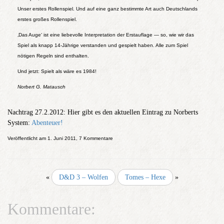
Unser erstes Rollenspiel. Und auf eine ganz bestimmte Art auch Deutschlands
erstes großes Rollenspiel.
‚Das Auge‘ ist eine liebevolle Interpretation der Erstauflage — so, wie wir das
Spiel als knapp 14-Jährige verstanden und gespielt haben. Alle zum Spiel
nötigen Regeln sind enthalten.
Und jetzt: Spielt als wäre es 1984!
Norbert G. Matausch
Nachtrag 27.2.2012: Hier gibt es den aktuellen Eintrag zu Norberts
System:
Abenteuer!
Veröffentlicht am 1. Juni 2011, 7 Kommentare
«
D&D 3 – Wolfen
Tomes – Hexe
»
Kommentare: