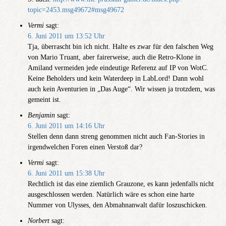
topic=2453.msg49672#msg49672
Vermi
sagt:
6. Juni 2011 um 13:52 Uhr
Tja, überrascht bin ich nicht. Halte es zwar für den falschen Weg
von Mario Truant, aber fairerweise, auch die Retro-Klone in
Amiland vermeiden jede eindeutige Referenz auf IP von WotC.
Keine Beholders und kein Waterdeep in LabLord! Dann wohl
auch kein Aventurien in „Das Auge“. Wir wissen ja trotzdem, was
gemeint ist.
Benjamin
sagt:
6. Juni 2011 um 14:16 Uhr
Stellen denn dann streng genommen nicht auch Fan-Stories in
irgendwelchen Foren einen Verstoß dar?
Vermi
sagt:
6. Juni 2011 um 15:38 Uhr
Rechtlich ist das eine ziemlich Grauzone, es kann jedenfalls nicht
ausgeschlossen werden. Natürlich wäre es schon eine harte
Nummer von Ulysses, den Abmahnanwalt dafür loszuschicken.
Norbert
sagt: