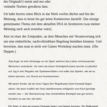
des Originals!) meint und uns oder
vielmehr Norbert gewähren lässt.
Ich habe bereits einen Blick in das Werk werfen dürfen und bin der
Meinung, dass es keine bis gar keine Konkurrenz darstellt. Das einzige
gemeinsame Thema mit dem aktuellen DSA ist Aventurien (was meiner
Meinung nach auch ersetzbar wäre).
Jetzt ist einer der Zeitpunkte, an dem Menschen mit Verantwortung sich
um eine einheitliche, nachvollziehbare Regelung bemühen könnten. Und
beweisen, dass man es nicht wie Games Workshop machen muss. (Die
Deppen.)
‚Das Auge‘ ist eine Hommage an ein Spiel, welches das Leben zehntausender
Menschen veränderte. Vor mehr als einem Vierteljahrhundert tauchte es plötzlich
auf, lag in den Regalen der Spielwarenläden und sollte das Spielen, wie wir es
bisher kannten, von Grund auf revolutionieren.
Wir waren Kinder, als wir eines Tages den Regelkasten beim Karstadt liegen
sahen. Als dann endlich die Oma väterlicherseits erfolgreich zum Kauf genötigt
worden war — die Überraschung: Das vermeintliche Brettspiel war gar keines.
Sondern es war viel, viel mehr:
Ein Spiel, in dem wir unserer Fantasie freien Lauf lassen konnten. Ein Rollenspiel.